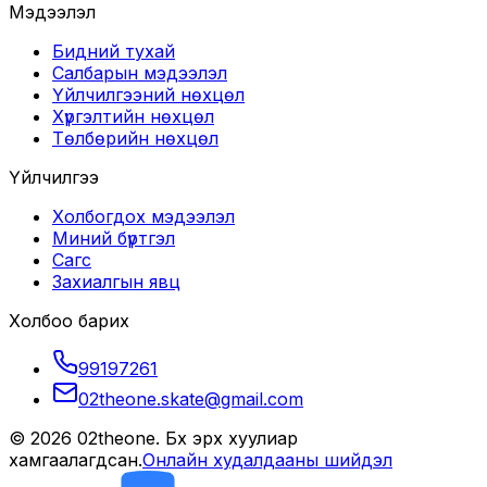
Мэдээлэл
Бидний тухай
Салбарын мэдээлэл
Үйлчилгээний нөхцөл
Хүргэлтийн нөхцөл
Төлбөрийн нөхцөл
Үйлчилгээ
Холбогдох мэдээлэл
Миний бүртгэл
Сагс
Захиалгын явц
Холбоо барих
99197261
02theone.skate@gmail.com
©
2026
02theone
. Бүх эрх хуулиар
хамгаалагдсан.
Онлайн худалдааны шийдэл