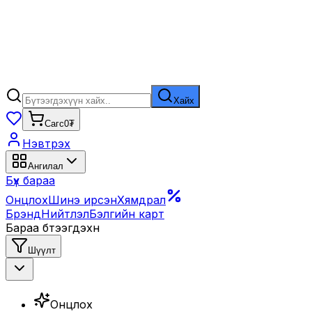
Хайх
Сагс
0₮
Нэвтрэх
Ангилал
Бүх бараа
Онцлох
Шинэ ирсэн
Хямдрал
Брэнд
Нийтлэл
Бэлгийн карт
Бараа бүтээгдэхүүн
Шүүлт
Онцлох