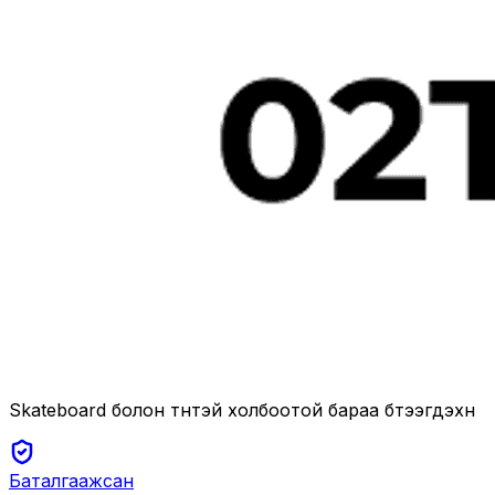
Skateboard болон түүнтэй холбоотой бараа бүтээгдэхүүн
Баталгаажсан