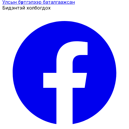
Улсын бүртгэлээр баталгаажсан
Бидэнтэй холбогдох