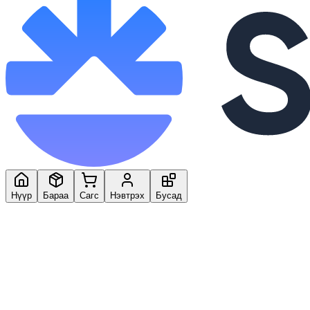
Нүүр
Бараа
Сагс
Нэвтрэх
Бусад