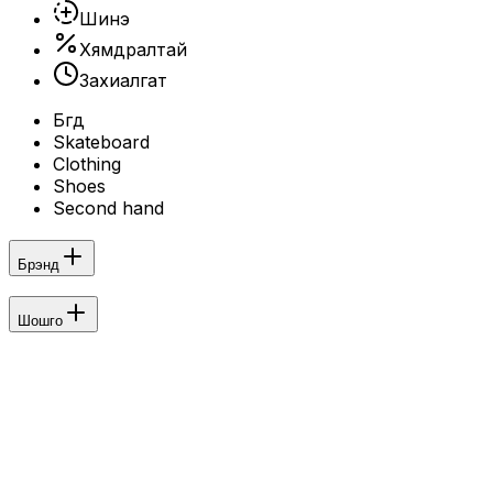
Шинэ
Хямдралтай
Захиалгат
Бүгд
Skateboard
Clothing
Shoes
Second hand
Брэнд
Шошго